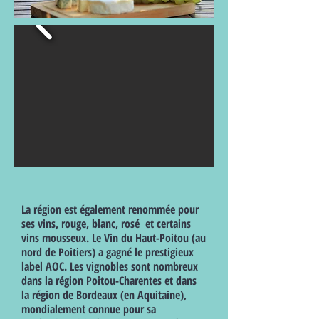
La région est également renommée pour
ses vins, rouge, blanc, rosé et certains
vins mousseux. Le Vin du Haut-Poitou (au
nord de Poitiers) a gagné le prestigieux
label AOC. Les vignobles sont nombreux
dans la région Poitou-Charentes et dans
la région de Bordeaux (en Aquitaine),
mondialement connue pour sa