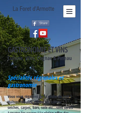
La Foret d'Armotte
Share
GASTRONOMIE ET VINS
Cuisine, Vins, Cognac & Pineau
Spécialités régionales et
gastronomie
Vous vous régalerez de la pêche du jour !
Huîtres, moules, pétoncles, crabes,
seiches, carpes, bars, sole etc…sont servis