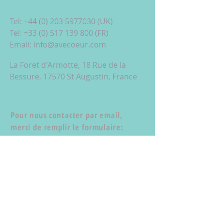
Tel:
+44 (0) 203 5977030
(UK)
Tel:
+33 (0) 517 139 800
(FR)
Email:
info@avecoeur.com
La Foret d'Armotte, 18 Rue de la
Bessure, 17570 St Augustin, France
Pour nous contacter par email,
merci de remplir le formulaire: