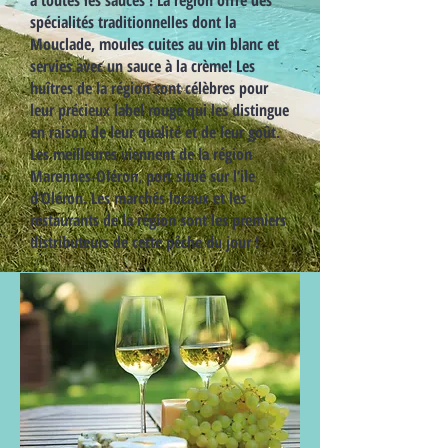
à toutes les sauces ! La région offre des
spécialités traditionnelles dont la
Mouclade, moules cuites au vin blanc et
servies avec un sauce à la crème! Les
huîtres de la région sont célèbres pour
leur précieux label rouge qui les distingue
en raison de leur qualité et de leur goût.
Les meilleures viennent de la région
Marennes-Oléron, port situé sur l’ile
d’Oléron. Les marchés locaux et les
restaurants de la région sont les premiers
distributeurs de cette pêche du jour !