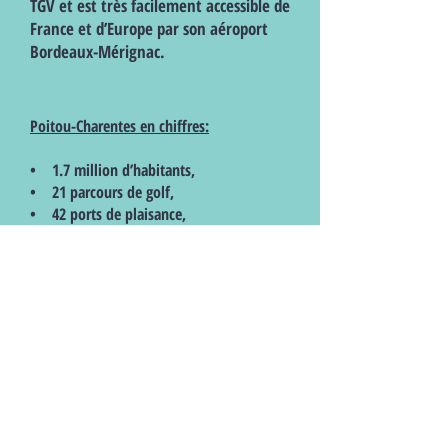
TGV et est très facilement accessible de
France et d’Europe par son aéroport
Bordeaux-Mérignac.
Poitou-Charentes en chiffres:
• 1.7 million d’habitants,
• 21 parcours de golf,
• 42 ports de plaisance,
• 22 centres de thalassothérapie,
• 4 stations thermales,
• 460 kms de côte (dont 110 kms de
plages de sable),
• 220 km de voies navigables
• 370.000 hectares de forêt,
• 3 sites inscrits au patrimoine mondial
de l'UNESCO,
• 6 villages référencés dans les
«Meilleures Villages de France",