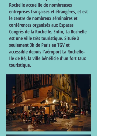
Rochelle accueille de nombreuses
entreprises françaises et étrangères, et est
le centre de nombreux séminaires et
conférences organisés aux Espaces
Congrès de la Rochelle. Enfin, La Rochelle
est une ville très touristique. Située à
seulement 3h de Paris en TGV et
accessible depuis l'aéroport La Rochelle-
Ile de Ré, la ville bénéficie d'un fort taux
touristique.