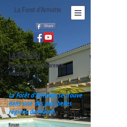
La Foret d'Armotte
Share
LA RÉGION
Bienvenue en Charente-
Maritime
La Forêt d'Armotte se trouve
dans une des plus belles
régions de France
Royan